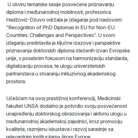
U okviru tematske sesije posvećene priznavanju
diploma i međunarodnoj mobilnosti, profesorica
Hadžović-Džuvo održala je izlaganje pod naslovom:
“Recognition of PhD Diplomas in EU for Non-EU
Countries: Challenges and Perspectives”. U svom
izlaganju predstavila je ključne izazove i perspektive
priznavanja doktorskih diploma stečenih izvan Evropske
unije, s posebnim fokusom na harmonizaciju standarda,
digitalizaciju procesa, te ulogu univerzitetskih
partnerstava u stvaranju inkluzivnog akademskog
prostora.
Učešćem na ovoj prestižnoj konferenciji, Medicinski
fakultet UNSA dodatno je potvrdio svoju posvećenost
unapređenju doktorskog obrazovanja i aktivnu ulogu u
međunarodnoj akademskoj zajednici, kroz promociju
kvaliteta, razmjenu iskustava i razvoj saradnje sa
relevantnim institucijama širom Evrope.