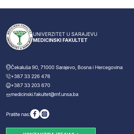
UNIVERZITET U SARAJEVU
MEDICINSKI FAKULTET
Čekaluša 90, 71000 Sarajevo, Bosna i Hercegovina
+387 33 226 478
+387 33 203 670
medicinski.fakultet@mf.unsa.ba
Pratite nas: