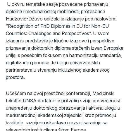
U okviru tematske sesije posvećene priznavanju
diploma i međunarodnoj mobilnosti, profesorica
Hadžović-Džuvo održala je izlaganje pod naslovom:
“Recognition of PhD Diplomas in EU for Non-EU
Countries: Challenges and Perspectives”. U svom
izlaganju predstavila je ključne izazove i perspektive
priznavanja doktorskih diploma stečenih izvan Evropske
unije, s posebnim fokusom na harmonizaciju standarda,
digitalizaciju procesa, te ulogu univerzitetskih
partnerstava u stvaranju inkluzivnog akademskog
prostora.
Učešćem na ovoj prestižnoj konferenciji, Medicinski
fakultet UNSA dodatno je potvrdio svoju posvećenost
unapređenju doktorskog obrazovanja i aktivnu ulogu u
međunarodnoj akademskoj zajednici, kroz promociju
kvaliteta, razmjenu iskustava i razvoj saradnje sa
relevantnim institucijama širom Evrope.