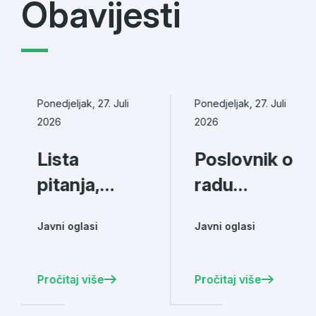
Obavijesti
Ponedjeljak, 27. Juli
Ponedjeljak, 27. Juli
2026
2026
Lista
Poslovnik o
pitanja,
radu
propisi i
komisije za
Javni oglasi
Javni oglasi
literatura
provođenje
za
javnog
Pročitaj više
Pročitaj više
polaganje
oglasa za
pismenog i
prijem u