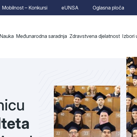
Mobilnost – Konkursi
eUNSA
Oglasna ploča
Nauka
Međunarodna saradnja
Zdravstvena djelatnost
Izbori
nicu
teta