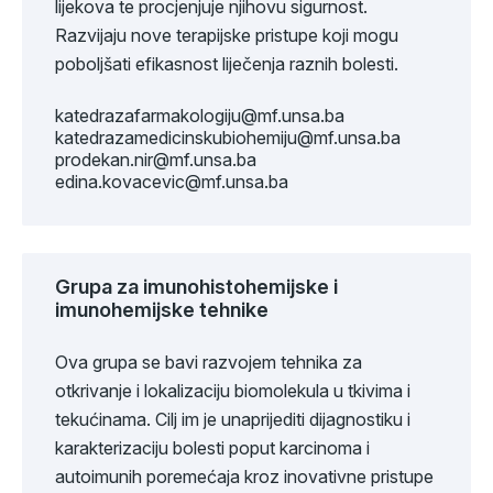
lijekova te procjenjuje njihovu sigurnost.
Razvijaju nove terapijske pristupe koji mogu
poboljšati efikasnost liječenja raznih bolesti.
katedrazafarmakologiju@mf.unsa.ba
katedrazamedicinskubiohemiju@mf.unsa.ba
prodekan.nir@mf.unsa.ba
edina.kovacevic@mf.unsa.ba
Grupa za imunohistohemijske i
imunohemijske tehnike
Ova grupa se bavi razvojem tehnika za
otkrivanje i lokalizaciju biomolekula u tkivima i
tekućinama. Cilj im je unaprijediti dijagnostiku i
karakterizaciju bolesti poput karcinoma i
autoimunih poremećaja kroz inovativne pristupe