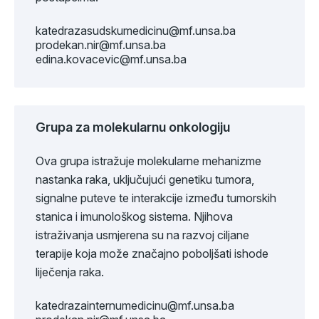
katedrazasudskumedicinu@mf.unsa.ba
prodekan.nir@mf.unsa.ba
edina.kovacevic@mf.unsa.ba
Grupa za molekularnu onkologiju
Ova grupa istražuje molekularne mehanizme
nastanka raka, uključujući genetiku tumora,
signalne puteve te interakcije između tumorskih
stanica i imunološkog sistema. Njihova
istraživanja usmjerena su na razvoj ciljane
terapije koja može značajno poboljšati ishode
liječenja raka.
katedrazainternumedicinu@mf.unsa.ba