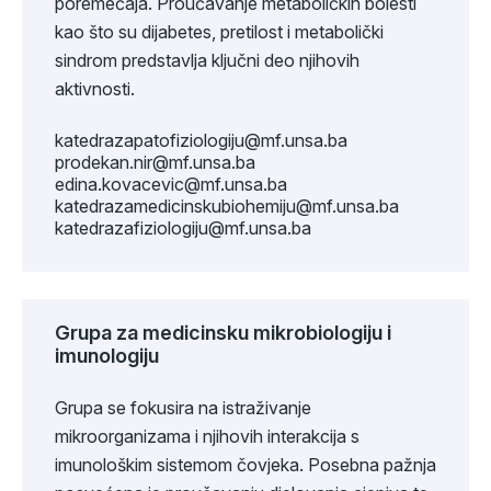
poremećaja. Proučavanje metaboličkih bolesti
kao što su dijabetes, pretilost i metabolički
sindrom predstavlja ključni deo njihovih
aktivnosti.
katedrazapatofiziologiju@mf.unsa.ba
prodekan.nir@mf.unsa.ba
edina.kovacevic@mf.unsa.ba
katedrazamedicinskubiohemiju@mf.unsa.ba
katedrazafiziologiju@mf.unsa.ba
Grupa za medicinsku mikrobiologiju i
imunologiju
Grupa se fokusira na istraživanje
mikroorganizama i njihovih interakcija s
imunološkim sistemom čovjeka. Posebna pažnja