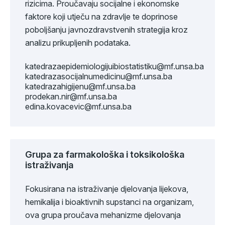
rizicima. Proučavaju socijalne i ekonomske
faktore koji utječu na zdravlje te doprinose
poboljšanju javnozdravstvenih strategija kroz
analizu prikupljenih podataka.
katedrazaepidemiologijuibiostatistiku@mf.unsa.ba
katedrazasocijalnumedicinu@mf.unsa.ba
katedrazahigijenu@mf.unsa.ba
prodekan.nir@mf.unsa.ba
edina.kovacevic@mf.unsa.ba
Grupa za farmakološka i toksikološka
istraživanja
Fokusirana na istraživanje djelovanja lijekova,
hemikalija i bioaktivnih supstanci na organizam,
ova grupa proučava mehanizme djelovanja