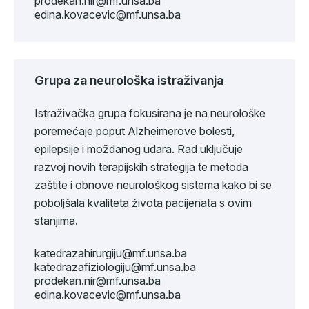
prodekan.nir@mf.unsa.ba
edina.kovacevic@mf.unsa.ba
Grupa za neurološka istraživanja
Istraživačka grupa fokusirana je na neurološke
poremećaje poput Alzheimerove bolesti,
epilepsije i moždanog udara. Rad uključuje
razvoj novih terapijskih strategija te metoda
zaštite i obnove neurološkog sistema kako bi se
poboljšala kvaliteta života pacijenata s ovim
stanjima.
katedrazahirurgiju@mf.unsa.ba
katedrazafiziologiju@mf.unsa.ba
prodekan.nir@mf.unsa.ba
edina.kovacevic@mf.unsa.ba