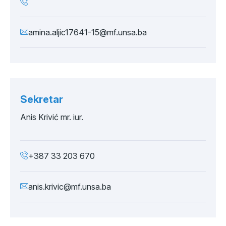
amina.aljic17641-15@mf.unsa.ba
Sekretar
Anis Krivić mr. iur.
+387 33 203 670
anis.krivic@mf.unsa.ba