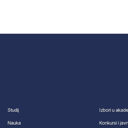
Studij
Izbori u akad
Nauka
Konkursi i javn