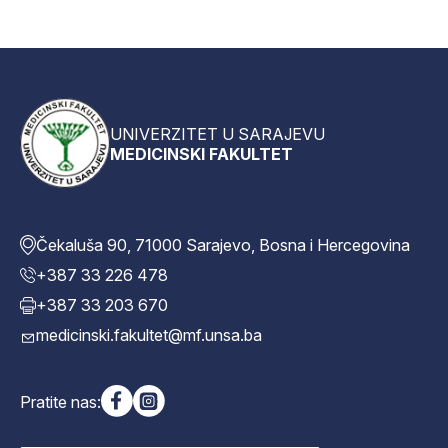
UNIVERZITET U SARAJEVU
MEDICINSKI FAKULTET
Čekaluša 90, 71000 Sarajevo, Bosna i Hercegovina
+387 33 226 478
+387 33 203 670
medicinski.fakultet@mf.unsa.ba
Pratite nas: