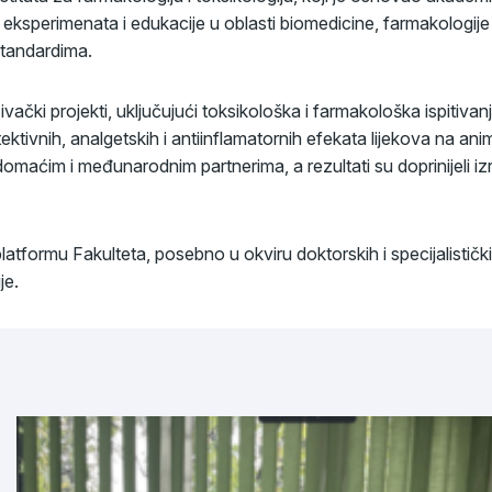
eksperimenata i edukacije u oblasti biomedicine, farmakologije i 
standardima.
vački projekti, uključujući toksikološka i farmakološka ispitivanj
otektivnih, analgetskih i antiinflamatornih efekata lijekova na an
domaćim i međunarodnim partnerima, a rezultati su doprinijeli izr
latformu Fakulteta, posebno u okviru doktorskih i specijalistički
je.