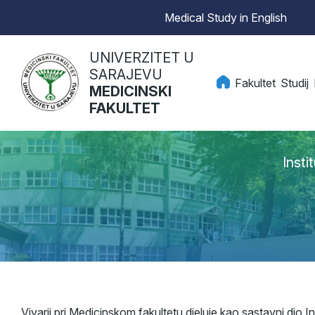
Medical Study in English
UNIVERZITET U
SARAJEVU
Fakultet
Studij
MEDICINSKI
FAKULTET
Insti
Vivarij pri Medicinskom fakultetu djeluje kao sastavni dio 