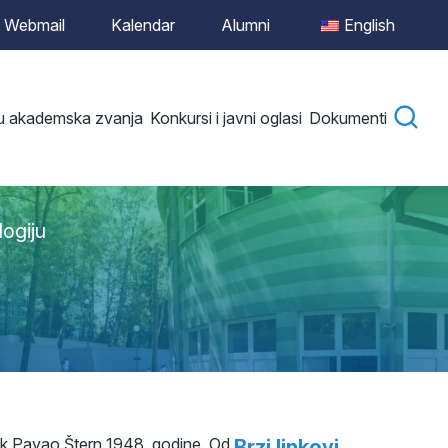
Webmail
Kalendar
Alumni
English
 u akademska zvanja
Konkursi i javni oglasi
Dokumenti
logiju
emik Pavao Štern 1948. godine. Od
Brzi linkovi