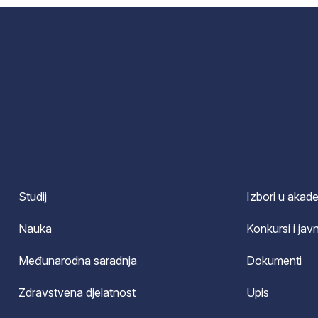
Studij
Izbori u akad
Nauka
Konkursi i javn
Međunarodna saradnja
Dokumenti
Zdravstvena djelatnost
Upis