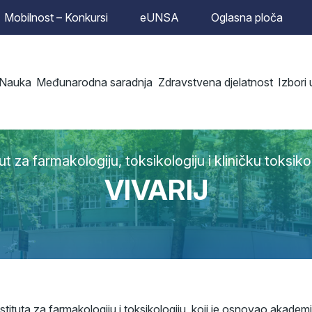
Mobilnost – Konkursi
eUNSA
Oglasna ploča
Nauka
Međunarodna saradnja
Zdravstvena djelatnost
Izbori
tut za farmakologiju, toksikologiju i kliničku toksiko
VIVARIJ
Instituta za farmakologiju i toksikologiju, koji je osnovao akad