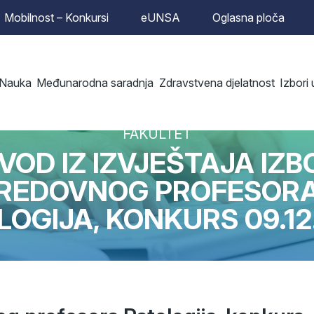
Mobilnost – Konkursi
eUNSA
Oglasna ploča
Nauka
Međunarodna saradnja
Zdravstvena djelatnost
Izbori
FAKULTET
ZVOD IZ IZVJEŠTAJA IZB
REDOVNOG PROFESOR
LOGIJA, KONKURS 09.12