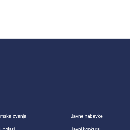
emska zvanja
Javne nabavke
i oglasi
Javni konkursi