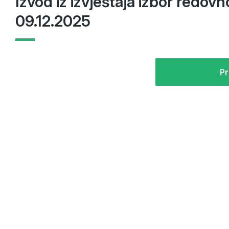
Izvod iz izvještaja izbor redov
09.12.2025
Pr