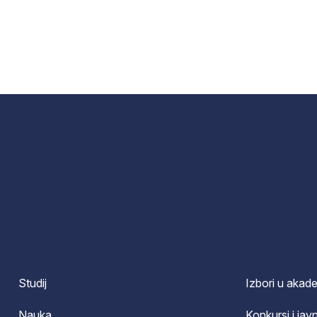
Studij
Izbori u akad
Nauka
Konkursi i javn