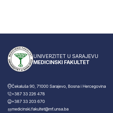
UNIVERZITET U SARAJEVU
MEDICINSKI FAKULTET
Čekaluša 90, 71000 Sarajevo, Bosna i Hercegovina
+387 33 226 478
+387 33 203 670
medicinski.fakultet@mf.unsa.ba