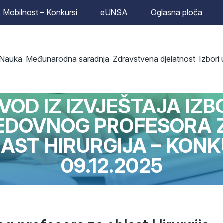
Mobilnost – Konkursi
eUNSA
Oglasna ploča
Nauka
Međunarodna saradnja
Zdravstvena djelatnost
Izbori
FAKULTET
ZVOD IZ IZVJEŠTAJA IZB
EDOVNOG PROFESORA 
AST HIRURGIJA – KON
09.12.2025