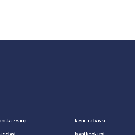
emska zvanja
Javne nabavke
i oglasi
Javni konkursi