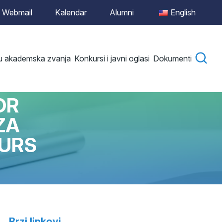
Webmail
Kalendar
Alumni
English
 u akademska zvanja
Konkursi i javni oglasi
Dokumenti
OR
ZA
KURS
Brzi linkovi