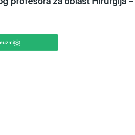
og profesora za oblast Hirurgija –
euzmi