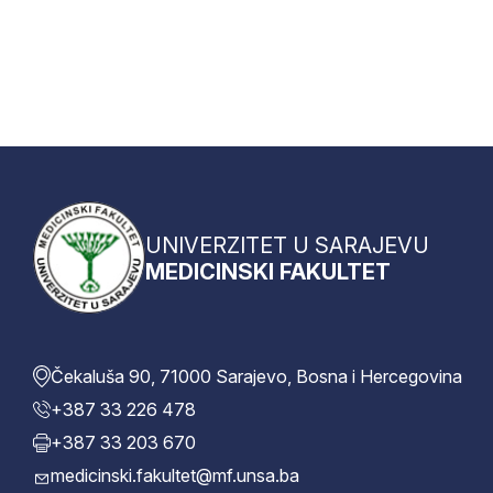
UNIVERZITET U SARAJEVU
MEDICINSKI FAKULTET
Čekaluša 90, 71000 Sarajevo, Bosna i Hercegovina
+387 33 226 478
+387 33 203 670
medicinski.fakultet@mf.unsa.ba