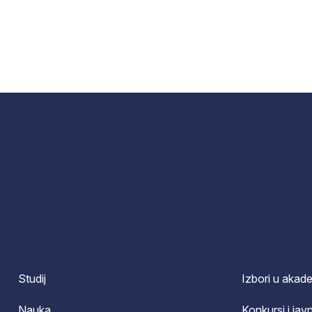
Studij
Izbori u akad
Nauka
Konkursi i javn