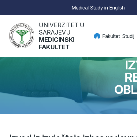
Medical Study in English
UNIVERZITET U
SARAJEVU
Fakultet
Studij
MEDICINSKI
FAKULTET
I
R
OBL