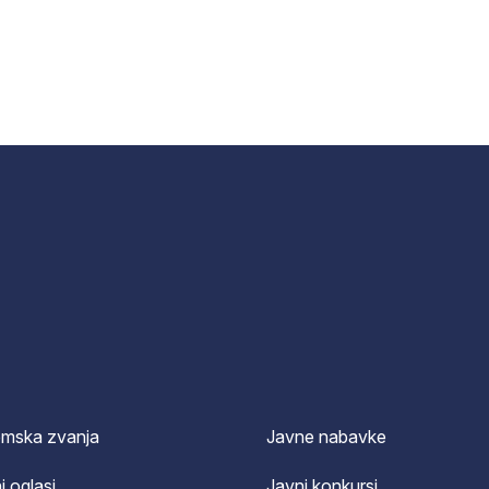
emska zvanja
Javne nabavke
i oglasi
Javni konkursi