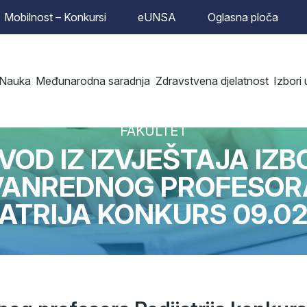
Mobilnost – Konkursi
eUNSA
Oglasna ploča
Nauka
Međunarodna saradnja
Zdravstvena djelatnost
Izbori
FAKULTET
ZVOD IZ IZVJEŠTAJA IZB
VANREDNOG PROFESOR
JATRIJA KONKURS 09.02