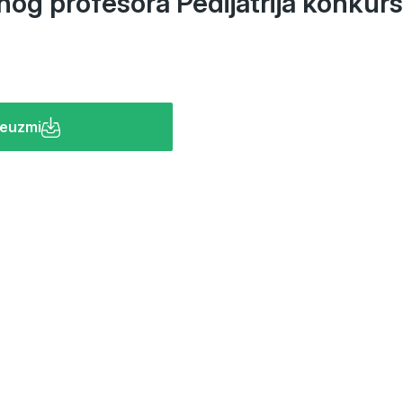
dnog profesora Pedijatrija konkurs
euzmi