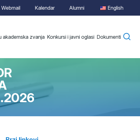
Webmail
Kalendar
Alumni
English
 u akademska zvanja
Konkursi i javni oglasi
Dokumenti
OR
A
.2026
Brzi linkovi