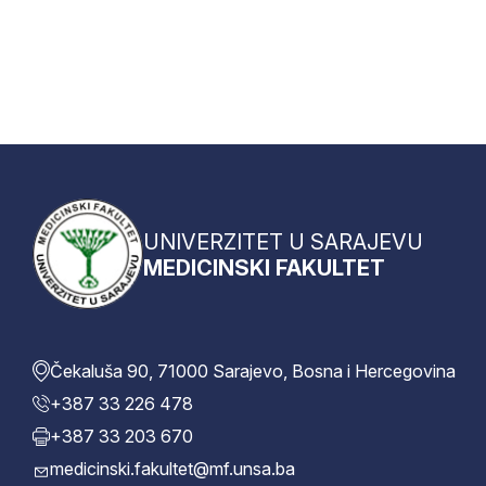
UNIVERZITET U SARAJEVU
MEDICINSKI FAKULTET
Čekaluša 90, 71000 Sarajevo, Bosna i Hercegovina
+387 33 226 478
+387 33 203 670
medicinski.fakultet@mf.unsa.ba