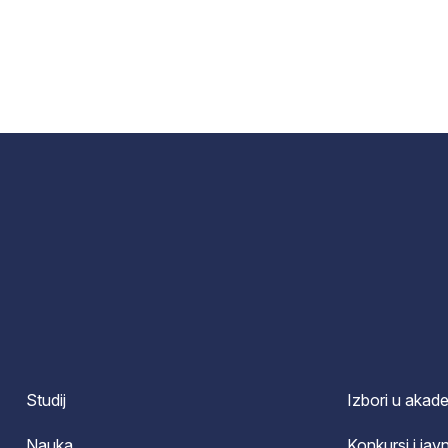
Studij
Izbori u akad
Nauka
Konkursi i javn