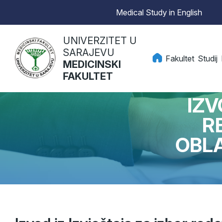
Medical Study in English
UNIVERZITET U
SARAJEVU
Fakultet
Studij
MEDICINSKI
FAKULTET
IZV
R
OBLA