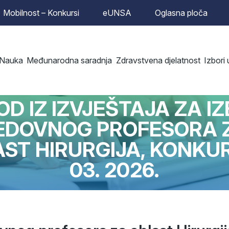
Mobilnost – Konkursi
eUNSA
Oglasna ploča
Nauka
Međunarodna saradnja
Zdravstvena djelatnost
Izbori
FAKULTET
OD IZ IZVJEŠTAJA ZA I
EDOVNOG PROFESORA 
ST HIRURGIJA, KONKUR
03. 2026.