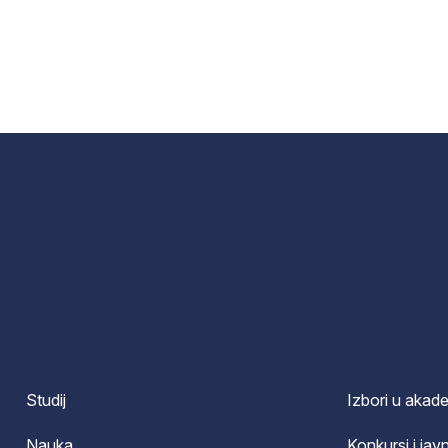
Studij
Izbori u akad
Nauka
Konkursi i javn