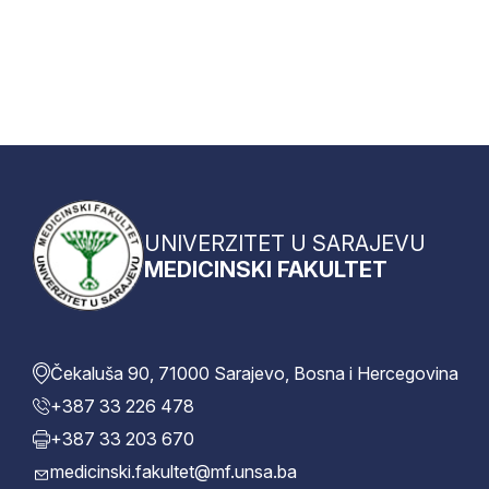
UNIVERZITET U SARAJEVU
MEDICINSKI FAKULTET
Čekaluša 90, 71000 Sarajevo, Bosna i Hercegovina
+387 33 226 478
+387 33 203 670
medicinski.fakultet@mf.unsa.ba