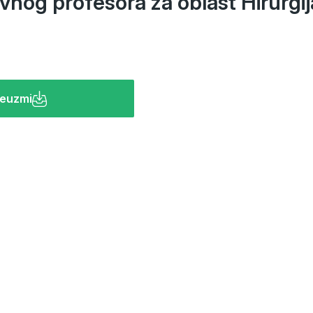
ovnog profesora za oblast Hirurgij
euzmi