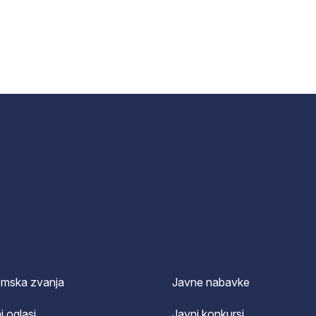
emska zvanja
Javne nabavke
i oglasi
Javni konkursi