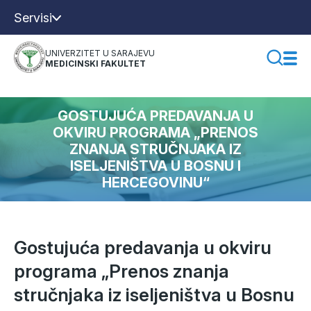
Servisi
UNIVERZITET U SARAJEVU
MEDICINSKI FAKULTET
GOSTUJUĆA PREDAVANJA U
OKVIRU PROGRAMA „PRENOS
ZNANJA STRUČNJAKA IZ
ISELJENIŠTVA U BOSNU I
HERCEGOVINU“
Gostujuća predavanja u okviru
programa „Prenos znanja
stručnjaka iz iseljeništva u Bosnu