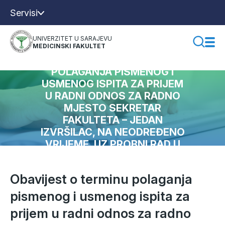
Servisi
UNIVERZITET U SARAJEVU
MEDICINSKI FAKULTET
OBAVIJEST O TERMINU
POLAGANJA PISMENOG I
USMENOG ISPITA ZA PRIJEM
U RADNI ODNOS ZA RADNO
MJESTO SEKRETAR
FAKULTETA – JEDAN
IZVRŠILAC, NA NEODREĐENO
VRIJEME, UZ PROBNI RAD U
TRAJANJU OD 6 MJESECI
Obavijest o terminu polaganja
pismenog i usmenog ispita za
prijem u radni odnos za radno