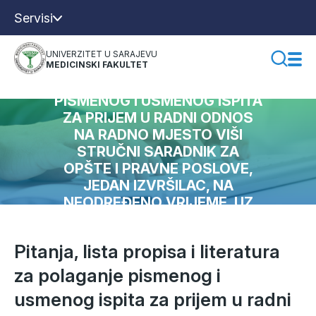
Servisi
UNIVERZITET U SARAJEVU
PITANJA, LISTA PROPISA I
MEDICINSKI FAKULTET
LITERATURA ZA POLAGANJE
PISMENOG I USMENOG ISPITA
ZA PRIJEM U RADNI ODNOS
NA RADNO MJESTO VIŠI
STRUČNI SARADNIK ZA
OPŠTE I PRAVNE POSLOVE,
JEDAN IZVRŠILAC, NA
NEODREĐENO VRIJEME, UZ
PROBNI RAD U TRAJANJU OD
6 MJESECI
Pitanja, lista propisa i literatura
za polaganje pismenog i
usmenog ispita za prijem u radni