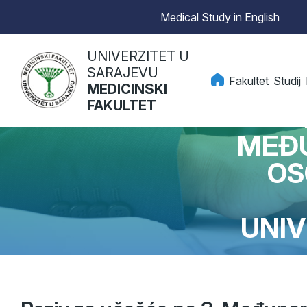
Medical Study in English
UNIVERZITET U
SARAJEVU
Fakultet
Studij
MEDICINSKI
FAKULTET
MEĐU
OS
UNIV