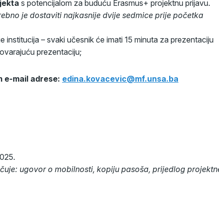
ojekta
s potencijalom za buduću Erasmus+ projektnu prijavu.
ebno je dostaviti najkasnije dvije sedmice prije početka
nstitucija – svaki učesnik će imati 15 minuta za prezentaciju
dgovarajuću prezentaciju;
m e-mail adrese:
edina.kovacevic@mf.unsa.ba
2025.
je: ugovor o mobilnosti, kopiju pasoša, prijedlog projektn