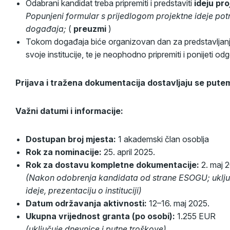
Odabrani kandidat treba pripremiti i predstaviti
ideju pr
Popunjeni formular s prijedlogom projektne ideje potr
događaja;
(
preuzmi
)
Tokom događaja biće organizovan dan za predstavljanje i
svoje institucije, te je neophodno pripremiti i ponijeti o
Prijava i tražena dokumentacija dostavljaju se pute
Važni datumi i informacije:
Dostupan broj mjesta:
1 akademski član osoblja
Rok za nominacije:
25. april 2025.
Rok za dostavu kompletne dokumentacije:
2. maj 
(Nakon odobrenja kandidata od strane ESOGU; uključu
ideje, prezentaciju o instituciji)
Datum održavanja aktivnosti:
12–16. maj 2025.
Ukupna vrijednost granta (po osobi):
1.255 EUR
(uključuje dnevnice i putne troškove)