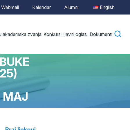
Webmail
Kalendar
Alumni
English
 u akademska zvanja
Konkursi i javni oglasi
Dokumenti
.
OBUKE
25)
I
. MAJ
Brzi linkovi