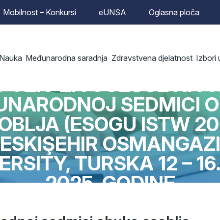
Mobilnost – Konkursi
eUNSA
Oglasna ploča
Nauka
Međunarodna saradnja
Zdravstvena djelatnost
Izbori
FAKULTET
POZIV ZA UČEŠĆE NA 3
NARODNOJ SEDMICI 
OBLJA (ESOGU ISTW 20
ESKIŞEHIR OSMANGAZ
ERSITY, TURSKA 12 – 16
2025. GODINE