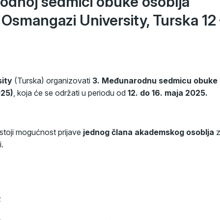
odnoj sedmici obuke osoblja
Osmangazi University, Turska 12 
ity
(Turska) organizovati
3. Međunarodnu sedmicu obuke
025)
, koja će se održati u periodu od
12. do 16. maja 2025.
ostoji mogućnost prijave
jednog člana akademskog osoblja
z
.
;