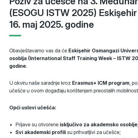
Poziv za učešće na 3. Međunar
(ESOGU ISTW 2025) Eskişehir 
16. maj 2025. godine
Obavještavamo vas da će
Eskişehir Osmangazi Univers
osoblja (International Staff Training Week – ISTW 2
godine
.
U okviru naše saradnje kroz
Erasmus+ ICM program
, p
učešće u ovom događaju korištenjem preostalih mobilnosti
Opći uslovi učešća:
Prijave su otvorene
isključivo za akademsko osoblje
Svi akademski profili
su prihvatljivi za učešće;