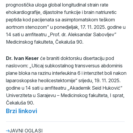
prognostička uloga global longitudinal strain rate
ehokardiografije, dijastolne funkcije i brain natriuretic
peptida kod pacijenata sa asimptomatskom teškom
aortnom stenozom” u ponedjeljak, 17. 11. 2025. godine u
14 sati u amfiteatru „Prof. dr. Aleksandar Sabovljev”
Medicinskog fakulteta, Čekaluša 90.
Dr. Ivan Keser
će braniti doktorsku disertaciju pod
naslovom: „Uticaj subkostalnog transversus abdominis
plane bloka na razinu interleukina 6 i intenzitet boli nakon
laparoskopske heolicestektomije“ srijedu, 19. 11. 2025.
godine u 14 sati u amfiteatru „Akademik Seid Huković“
Univerziteta u Sarajevu – Medicinskog fakulteta, I sprat,
Čekaluša 90.
Brzi linkovi
JAVNI OGLASI