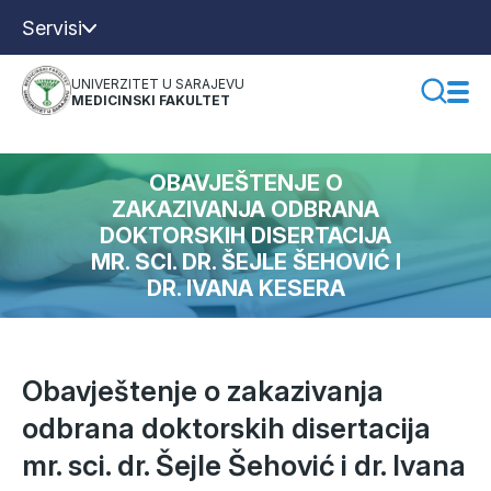
Servisi
UNIVERZITET U SARAJEVU
MEDICINSKI FAKULTET
OBAVJEŠTENJE O
ZAKAZIVANJA ODBRANA
DOKTORSKIH DISERTACIJA
MR. SCI. DR. ŠEJLE ŠEHOVIĆ I
DR. IVANA KESERA
Obavještenje o zakazivanja
odbrana doktorskih disertacija
mr. sci. dr. Šejle Šehović i dr. Ivana