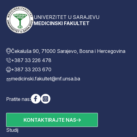
UNIVERZITET U SARAJEVU
MEDICINSKI FAKULTET
Čekaluša 90, 71000 Sarajevo, Bosna i Hercegovina
+387 33 226 478
+387 33 203 670
medicinski.fakultet@mf.unsa.ba
Pratite nas:
KONTAKTIRAJTE NAS
Studij