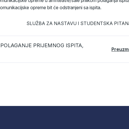
munikacijske opreme u amfiteatre/sale prilikom polaganja ispita
 komunikacijske opreme bit će odstranjeni sa ispita.
SLUŽBA ZA NASTAVU I STUDENTSKA PITAN
POLAGANJE PRIJEMNOG ISPITA,
Preuzm