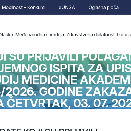
Mobilnost – Konkursi
eUNSA
Oglasna ploča
FAKULTET
Nauka
Međunarodna saradnja
Zdravstvena djelatnost
Izbori
A OBAVIJEST ZA KAND
I SU PRIJAVILI POLAG
JEMNOG ISPITA ZA UPI
DIJ MEDICINE AKADE
/2026. GODINE ZAKA
A ČETVRTAK, 03. 07. 202
GODINE