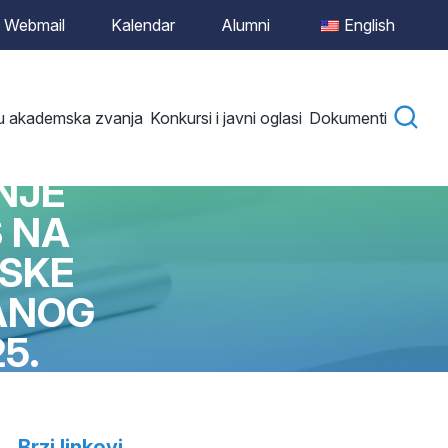
Webmail
Kalendar
Alumni
English
 u akademska zvanja
Konkursi i javni oglasi
Dokumenti
IDATE
ANJE
S NA
MSKE
ZANOG
5.
Brzi linkovi