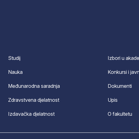
Studij
Izbori u akad
Nauka
Konkursi i javn
Međunarodna saradnja
Dokumenti
Zdravstvena djelatnost
Upis
Izdavačka djelatnost
O fakultetu