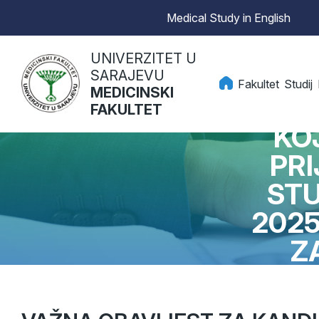
Medical Study in English
UNIVERZITET U
SARAJEVU
Fakultet
Studij
MEDICINSKI
VAŽN
FAKULTET
KOJ
PRI
STU
2025
Z