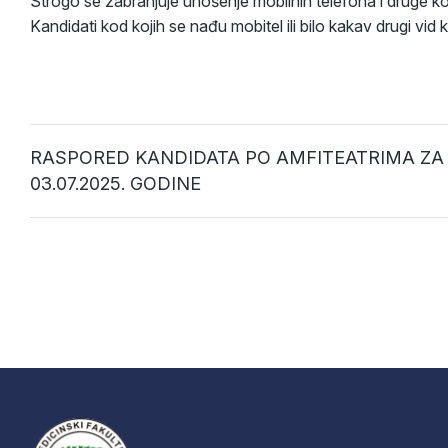
Strogo se zabranjuje unošenje mobilnih telefona i druge ko
Kandidati kod kojih se nađu mobitel ili bilo kakav drugi vid
RASPORED KANDIDATA PO AMFITEATRIMA ZA 
03.07.2025. GODINE