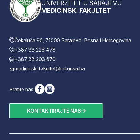
UNIVERZITET U SARAJEVU
MEDICINSKI FAKULTET
Čekaluša 90, 71000 Sarajevo, Bosna i Hercegovina
+387 33 226 478
+387 33 203 670
medicinski.fakultet@mf.unsa.ba
Pratite nas:
KONTAKTIRAJTE NAS