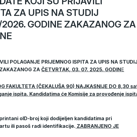
ATE KOJI SU PRIJAVILI
TA ZA UPIS NA STUDIJ
/2026. GODINE ZAKAZANOG ZA
INE
VILI POLAGANJE PRIJEMNOG ISPITA ZA UPIS NA STUDI
E ZAKAZANOG ZA
ČETVRTAK, 03. 07. 2025. GODIN
E
G FAKULTETA (ČEKALUŠA 90) NAJKASNIJE DO 8,30 sat
ganje ispita. Kandidatima će Komisije za provođenje ispit
printani oID-broj koji dodijeljen kandidatima pri
tu ili pasoš radi identifikacije.
ZABRANJENO JE