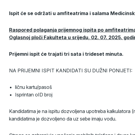
Ispit će se održati u amfiteatrima i salama Medicins
Raspored polaganja prijemnog ispita po amfiteatrima 
Oglasnoj ploči Fakulteta u srijedu, 02. 07. 2025. godi
Prijemni ispit će trajati tri sata i trideset minuta.
NA PRIJEMNI ISPIT KANDIDATI SU DUŽNI PONIJETI:
ličnu kartu/pasoš
Isprintan oID broj
Kandidatima je na ispitu dozvoljena upotreba kalkulatora (
kandidatima je dozvoljeno da uz sebe imaju vodu.