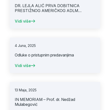
DR. LEJLA ALIĆ PRVA DOBITNICA
PRESTIŽNOG AMERIČKOG ADLM
GENERAL RESEARCH GRANTA IZVAN
SAD-A
Vidi više
4 Juna, 2025
Odluke o pristupnim predavanjima
Vidi više
13 Maja, 2025
IN MEMORIAM – Prof. dr. Nedžad
Mulabegović