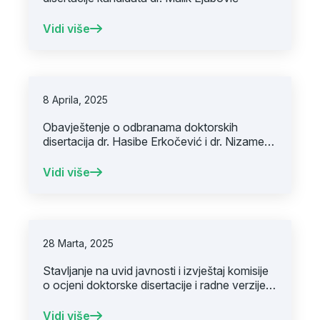
Vidi više
8 Aprila, 2025
Obavještenje o odbranama doktorskih
disertacija dr. Hasibe Erkočević i dr. Nizame
Šukurović
Vidi više
28 Marta, 2025
Stavljanje na uvid javnosti i izvještaj komisije
o ocjeni doktorske disertacije i radne verzije
doktorske disertacije kandidata dr. Edina
Kulovića
Vidi više