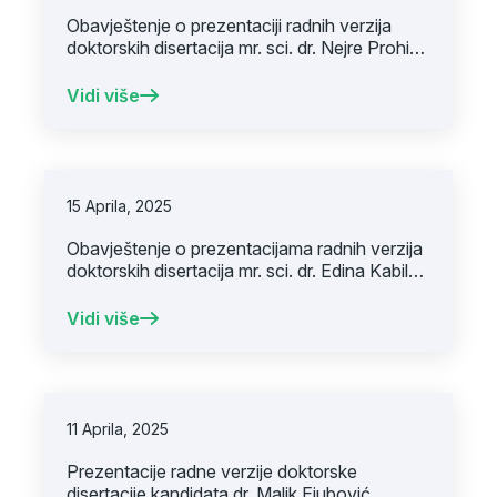
Obavještenje o prezentaciji radnih verzija
doktorskih disertacija mr. sci. dr. Nejre Prohić i
dr. Mirze Sivro
Vidi više
15 Aprila, 2025
Obavještenje o prezentacijama radnih verzija
doktorskih disertacija mr. sci. dr. Edina Kabila,
mr. sci. dr. Zudi Osmaija i mr. sci. dr. Melike
Bukvić
Vidi više
11 Aprila, 2025
Prezentacije radne verzije doktorske
disertacije kandidata dr. Malik Ejubović