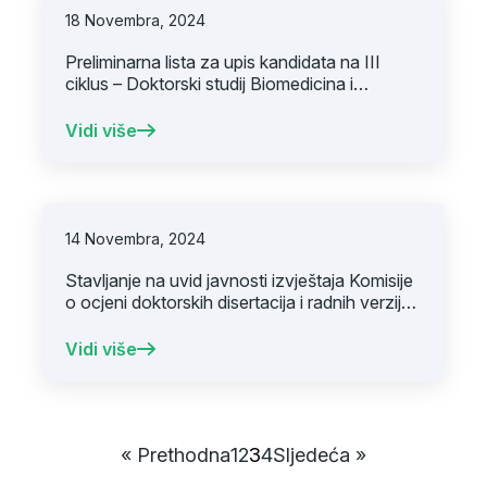
18 Novembra, 2024
Preliminarna lista za upis kandidata na III
ciklus – Doktorski studij Biomedicina i
zdravstvo u akademskoj 2024/2025. godini
Vidi više
14 Novembra, 2024
Stavljanje na uvid javnosti izvještaja Komisije
o ocjeni doktorskih disertacija i radnih verzija
doktorskih disertacija mr. sci. dr. Mirze
Halimića i mr. sci. dr. Emira Bičakčića
Vidi više
« Prethodna
1
2
3
4
Sljedeća »