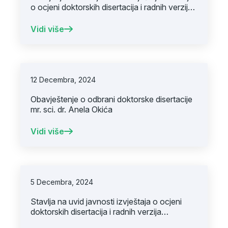
o ocjeni doktorskih disertacija i radnih verzija
doktorskih disertacija kandidata dr. Hasibe
Erkočević, dr. Nusreta Popovića i dr. Nizame
Vidi više
Šukurović
12 Decembra, 2024
Obavještenje o odbrani doktorske disertacije
mr. sci. dr. Anela Okića
Vidi više
5 Decembra, 2024
Stavlja na uvid javnosti izvještaja o ocjeni
doktorskih disertacija i radnih verzija
doktorskih disertacija mr. sci. dr. Sanele