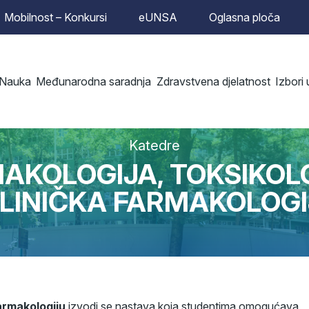
Mobilnost – Konkursi
eUNSA
Oglasna ploča
Nauka
Međunarodna saradnja
Zdravstvena djelatnost
Izbori
Katedre
AKOLOGIJA, TOKSIKOL
KLINIČKA FARMAKOLOG
farmakologiju
izvodi se nastava koja studentima omogućava