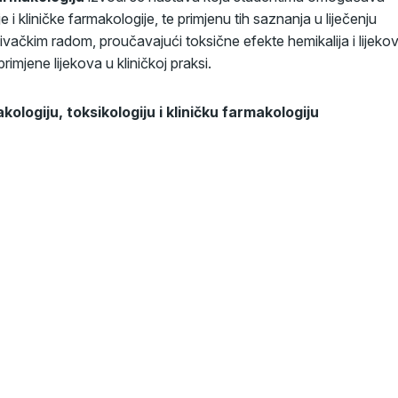
i kliničke farmakologije, te primjenu tih saznanja u liječenju
vačkim radom, proučavajući toksične efekte hemikalija i lijekov
rimjene lijekova u kliničkoj praksi.
kologiju, toksikologiju i kliničku farmakologiju