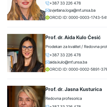
+387 33 226 478
svjetlana.loga@mf.unsa.ba
ORCID ID: 0000-0003-1743-54
Prof. dr. Aida Kulo Ćesić
Prodekan za kvalitet / Redovna pro
+387 33 226 478
aida.kulo@mf.unsa.ba
ORCID ID: 0000-0002-5891-37
Prof. dr. Jasna Kusturica
Redovna profesorica
+387 33 226 478