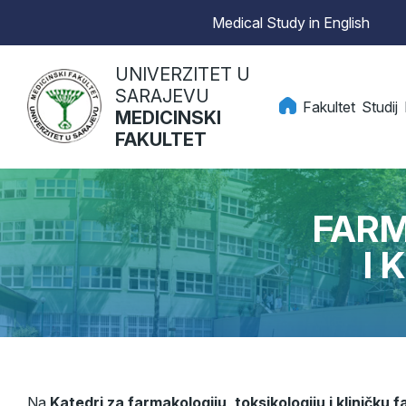
Medical Study in English
UNIVERZITET U
SARAJEVU
Fakultet
Studij
MEDICINSKI
FAKULTET
FARM
I 
Na
Katedri za farmakologiju, toksikologiju i kliničku 