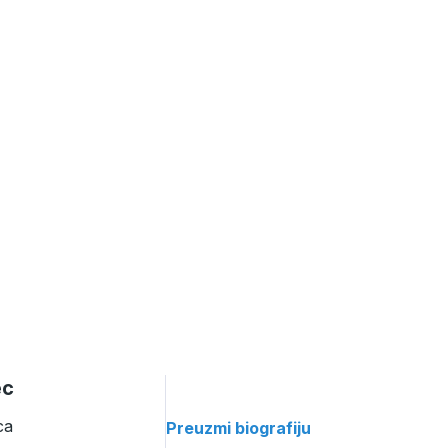
ec
ca
Preuzmi biografiju