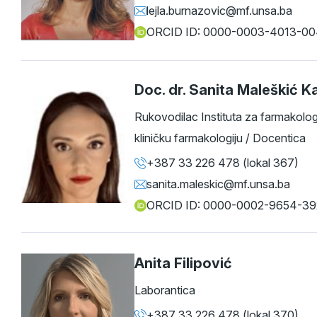
lejla.burnazovic@mf.unsa.ba
ORCID ID: 0000-0003-4013-0
Doc. dr. Sanita Maleškić 
Rukovodilac Instituta za farmakologij
kliničku farmakologiju / Docentica
+387 33 226 478 (lokal 367)
sanita.maleskic@mf.unsa.ba
ORCID ID: 0000-0002-9654-3
Anita Filipović
Laborantica
+387 33 226 478 (lokal 370)