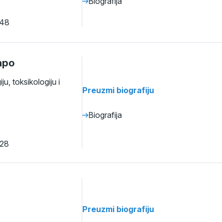
Biografija
048
Kapo
u, toksikologiju i
Preuzmi biografiju
Biografija
928
Preuzmi biografiju