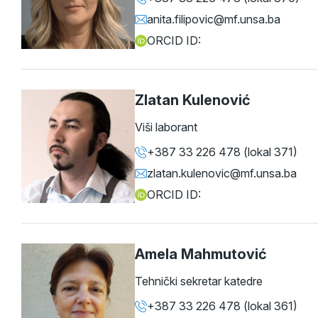
anita.filipovic@mf.unsa.ba
ORCID ID:
Zlatan Kulenović
Viši laborant
+387 33 226 478 (lokal 371)
zlatan.kulenovic@mf.unsa.ba
ORCID ID:
Amela Mahmutović
Tehnički sekretar katedre
+387 33 226 478 (lokal 361)