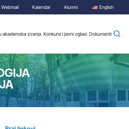
Webmail
Kalendar
Alumni
English
 u akademska zvanja
Konkursi i javni oglasi
Dokumenti
OGIJA
IJA
Brzi linkovi