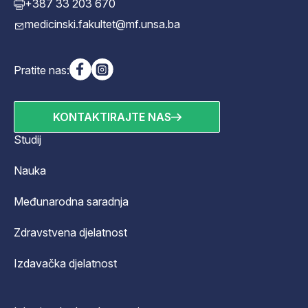
+387 33 203 670
medicinski.fakultet@mf.unsa.ba
Pratite nas:
KONTAKTIRAJTE NAS
Studij
Nauka
Međunarodna saradnja
Zdravstvena djelatnost
Izdavačka djelatnost