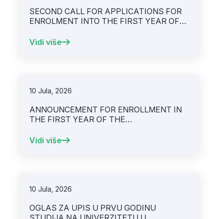
SECOND CALL FOR APPLICATIONS FOR
ENROLMENT INTO THE FIRST YEAR OF
THE INTERNATIONAL MEDICAL DEGREE
PROGRAM AT THE UNIVERSITY OF
Vidi više
SARAJEVO – FACULTY OF MEDICINE,
academic year 2026/2027
10 Jula, 2026
ANNOUNCEMENT FOR ENROLLMENT IN
THE FIRST YEAR OF THE
INTERNATIONAL MEDICAL DEGREE
PROGRAM AT THE UNIVERSITY OF
Vidi više
SARAJEVO – FACULTY OF MEDICINE IN
ACADEMIC 2026/2027 YEAR
10 Jula, 2026
OGLAS ZA UPIS U PRVU GODINU
STUDIJA NA UNIVERZITETU U