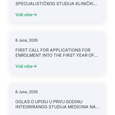
SPECIJALISTIČKOG STUDIJA KLINIČKI
NUTRICIONIZAM NA UNIVERZITETU U
SARAJEVU – MEDICINSKOM FAKULTETU
Vidi više
8 Juna, 2026
FIRST CALL FOR APPLICATIONS FOR
ENROLMENT INTO THE FIRST YEAR OF
THE INTERNATIONAL MEDICAL DEGREE
PROGRAM AT THE UNIVERSITY OF
Vidi više
SARAJEVO – FACULTY OF MEDICINE
8 Juna, 2026
OGLAS O UPISU U PRVU GODINU
INTEGRIRANOG STUDIJA MEDICINA NA
UNIVERZITETU U SARAJEVU –