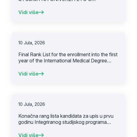
SARAJEVU -MEDICINSKOM FAKULTETU
U AKADEMSKOJ 2026/2027. GODINI
Vidi više
10 Jula, 2026
Final Rank List for the enrollment into the first
year of the International Medical Degree
Program
Vidi više
10 Jula, 2026
Konačna rang lista kandidata za upis u prvu
godinu Integriranog studijskog programa
Medicina
Vidi više