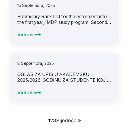
15 Septembra, 2025
Preliminary Rank List for the enrollment into
the first year, IMDP study program, Second
Call for Applications, 2025/2026 academic
year
Vidi više
8 Septembra, 2025
OGLAS ZA UPIS U AKADEMSKU
2025/2026. GODINU ZA STUDENTE KOJI
STUDIRAJU PO INTEGRIRANOM
STUDIJSKOM PROGRAMU „MEDICINA“
Vidi više
(UPIS (2-6) / OBNOVA (1-6. GODINE
STUDIJA)
1
2
3
Sljedeća »