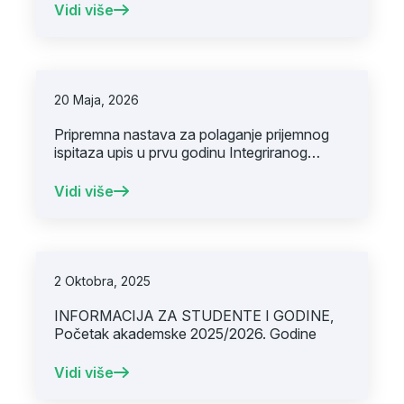
MEDICINSKOM FAKULTETU PRVI
Vidi više
PRIJAVNI ROK
20 Maja, 2026
Pripremna nastava za polaganje prijemnog
ispitaza upis u prvu godinu Integriranog
studijskog programa Medicinana Univerzitetu
u Sarajevu – Medicinskom fakultetuza
Vidi više
akademsku 2026/2027. godinu
2 Oktobra, 2025
INFORMACIJA ZA STUDENTE I GODINE,
Početak akademske 2025/2026. Godine
Vidi više